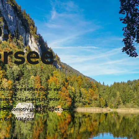
:
ersee
einersee darfst du dir auf
assen. Der See ist zu jeder
tes Fotomotiv und befindet
en den Wäldern.