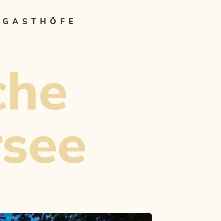
 GASTHÖFE
che
rsee