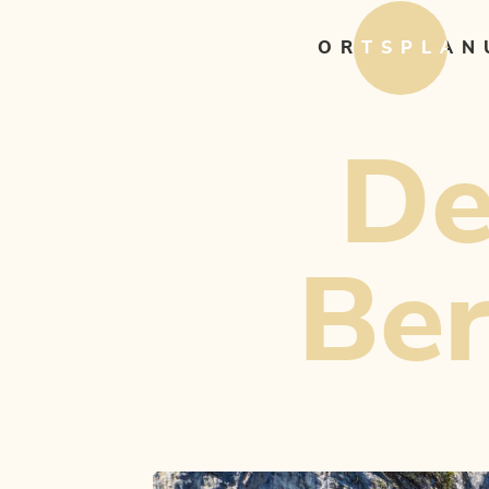
ORTSPLAN
De
Ber