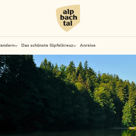
andern
Das schönste Gipfelkreuz
Anreise