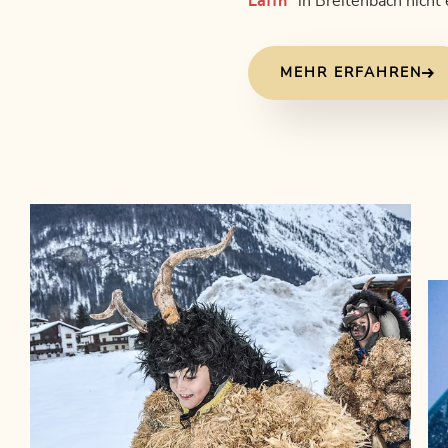
Laffn
"
in Breitenbach nicht
MEHR ERFAHREN