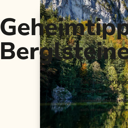
Geheimtipp
Berglstein
Das Naturjuwel Berglst
keinen Fall entgehen l
Jahreszeit ein begehr
sich versteckt zwisch