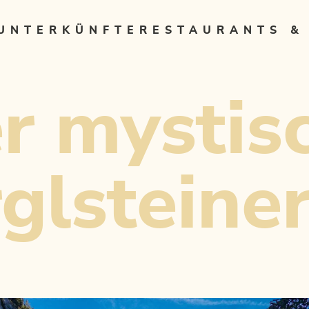
UNTERKÜNFTE
RESTAURANTS &
r mystis
glsteine