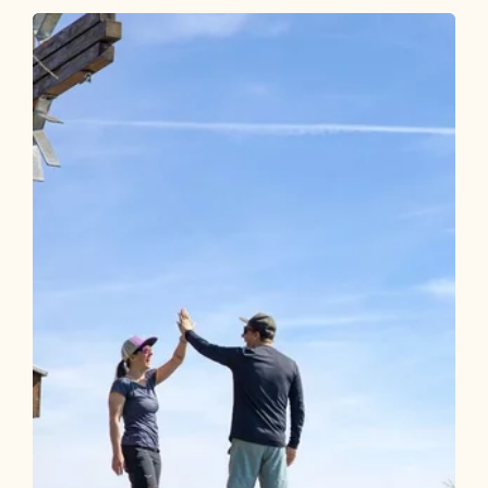
Voldöpper Spitze ab Brandenberg
Länge
7.4 km
Dauer
3:15 h
Höhenmeter
592 hm
592 hm