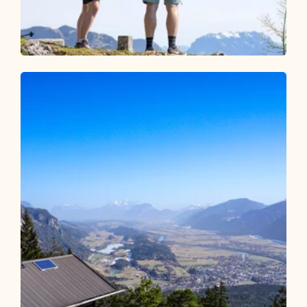
Wander- und Bergtour
Mittel
Pletzachkogel
Länge
13.73 km
Dauer
5:30 h
Höhenmeter
1100 hm
1100 hm