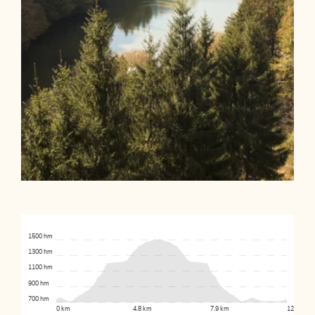
1500 hm
1300 hm
1100 hm
900 hm
700 hm
0 km
4.8 km
7.9 km
12.4 km