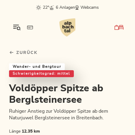
Table Of Content
Voldöpper Spitze ab Berglsteinersee
Einkehrmöglichkeiten & Tipps
Weitere Tourentipps
sr.skip-to.main-content
sr.skip-to.table-of-contents
sr.skip-to.main-navigation
22°
6 Anlagen
Webcams
ZURÜCK
Wander- und Bergtour
Schwierigkeitsgrad: mittel
Voldöpper Spitze ab
Berglsteinersee
Ruhiger Anstieg zur Voldöpper Spitze ab dem
Naturjuwel Berglsteinersee in Breitenbach.
Länge
12.35 km