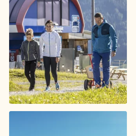
Wander- und Bergtour
Mittel
Alter Koglerweg
Länge
6.3 km
Dauer
1:50 h
Höhenmeter
52 hm
597 hm