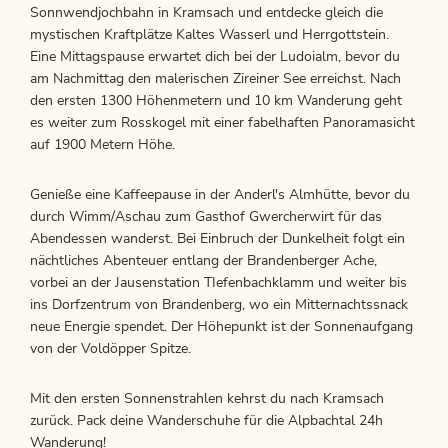
Sonnwendjochbahn in Kramsach und entdecke gleich die
mystischen Kraftplätze Kaltes Wasserl und Herrgottstein.
Eine Mittagspause erwartet dich bei der Ludoialm, bevor du
am Nachmittag den malerischen Zireiner See erreichst. Nach
den ersten 1300 Höhenmetern und 10 km Wanderung geht
es weiter zum Rosskogel mit einer fabelhaften Panoramasicht
auf 1900 Metern Höhe.
Genieße eine Kaffeepause in der Anderl's Almhütte, bevor du
durch Wimm/Aschau zum Gasthof Gwercherwirt für das
Abendessen wanderst. Bei Einbruch der Dunkelheit folgt ein
nächtliches Abenteuer entlang der Brandenberger Ache,
vorbei an der Jausenstation TIefenbachklamm und weiter bis
ins Dorfzentrum von Brandenberg, wo ein Mitternachtssnack
neue Energie spendet. Der Höhepunkt ist der Sonnenaufgang
von der Voldöpper Spitze.
Mit den ersten Sonnenstrahlen kehrst du nach Kramsach
zurück. Pack deine Wanderschuhe für die Alpbachtal 24h
Wanderung!