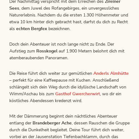
Der Nachmittag verspricht mit dem Erreichen des
Zireiner
Sees
, dem Juwel des Rofangebirges, ein unvergessliches
Naturerlebnis. Nachdem du die ersten 1.300 Höhenmeter und
etwa 10 km hinter dich gebracht hast, darfst du dich zu Recht
als
echten Bergfex
bezeichnen.
Doch dein Abenteuer ist noch lange nicht zu Ende. Der
Aufstieg zum
Rosskogel
auf 1.900 Metern belohnt dich mit
atemberaubenden Panoramen.
Die Reise führt dich weiter zur gemütlichen
Anderls Almhütte
– perfekt für eine Kaffeepause mit Kuchen. Anschließend
schlängelt sich dein Weg durch die idyllische Landschaft von
Wimm/Aschau bis zum
Gasthof Gwercherwirt
, wo dir ein
köstliches Abendessen kredenzt wird.
Mit der Dämmerung beginnt dein nächtliches Abenteuer
entlang der
Brandeberger Ache
, dessen Rauschen die Gruppe
durch die Dunkelheit begleitet. Deine Tour führt dich weiter,
vorbei an der Jausenstation Tiefenbachklamm, durch das