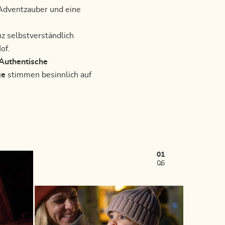
Adventzauber und eine
z selbstverständlich
of.
Authentische
ge
stimmen besinnlich auf
01
06