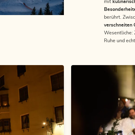
mit
kulinaris
Besonderheit
berührt. Zwis
verschneiten 
Wesentliche: 
Ruhe und echt