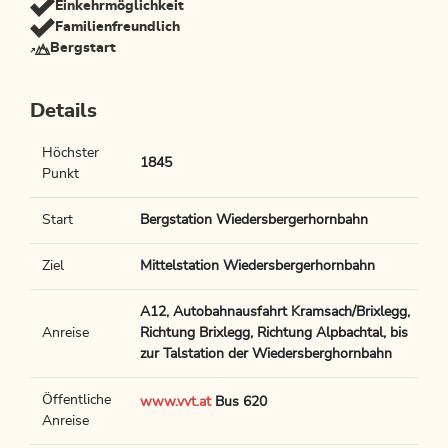
Einkehrmöglichkeit
Familienfreundlich
Bergstart
Details
Höchster
1845
Punkt
Start
Bergstation Wiedersbergerhornbahn
Ziel
Mittelstation Wiedersbergerhornbahn
A12, Autobahnausfahrt Kramsach/Brixlegg,
Anreise
Richtung Brixlegg, Richtung Alpbachtal, bis
zur Talstation der Wiedersberghornbahn
Öffentliche
www.vvt.at
Bus 620
Anreise