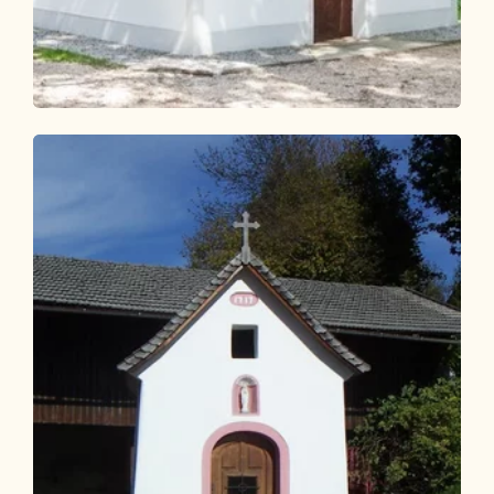
Wander- und Bergtour
Leicht
KulTour Besinnungsweg Grünangerl -
Münster
Länge
4.6 km
Dauer
1:10 h
Höhenmeter
69 hm
69 hm