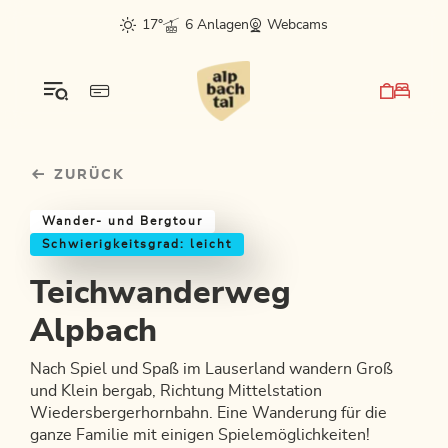
Table Of Content
Teichwanderweg Alpbach
Einkehrmöglichkeiten & Tipps
Weitere Tourentipps
sr.skip-to.main-content
sr.skip-to.table-of-contents
sr.skip-to.main-navigation
17°
6 Anlagen
Webcams
ZURÜCK
Wander- und Bergtour
Schwierigkeitsgrad: leicht
Teichwanderweg
Alpbach
Nach Spiel und Spaß im Lauserland wandern Groß
und Klein bergab, Richtung Mittelstation
Wiedersbergerhornbahn. Eine Wanderung für die
ganze Familie mit einigen Spielemöglichkeiten!