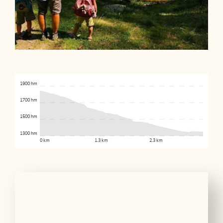
1900 hm
1700 hm
1500 hm
1300 hm
0 km
1.3 km
2.3 km