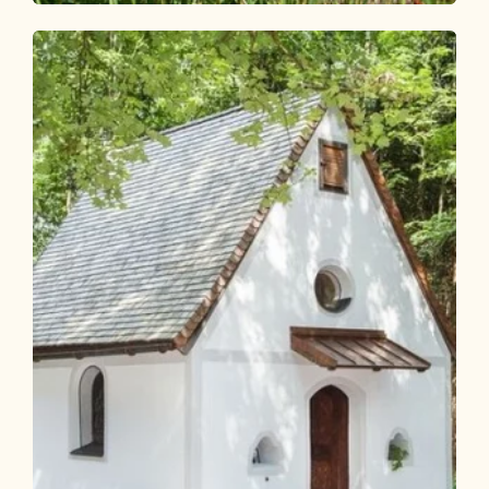
Wander- und Bergtour
Leicht
Reitherboden Rundwanderung
Länge
4.9 km
Dauer
1:00 h
Höhenmeter
58 hm
57 hm