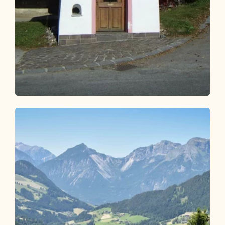
Wander- und Bergtour
Leicht
Waldtalrunde Breitenbach
Länge
6.26 km
Dauer
1:40 h
Höhenmeter
89 hm
79 hm