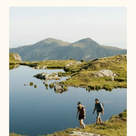
Wander- und Bergtour
Mittel
Bergsteiger Wandertag 1 - Vom
Pinzgerhof zum Alpengasthof Roßmoos
Länge
9.16 km
Dauer
3:00 h
Höhenmeter
459 hm
171 hm