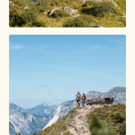
Wander- und Bergtour
Mittel
Torkopf 2.114m
Länge
16.6 km
Dauer
5:00 h
Höhenmeter
994 hm
994 hm