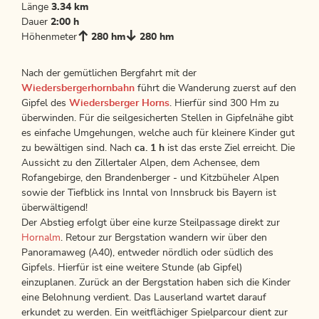
Länge
3.34 km
Dauer
2:00 h
Höhenmeter
280 hm
280 hm
Nach der gemütlichen Bergfahrt mit der
Wiedersbergerhornbahn
führt die Wanderung zuerst auf den
Gipfel des
Wiedersberger Horns
. Hierfür sind 300 Hm zu
überwinden. Für die seilgesicherten Stellen in Gipfelnähe gibt
es einfache Umgehungen, welche auch für kleinere Kinder gut
zu bewältigen sind. Nach
ca. 1 h
ist das erste Ziel erreicht. Die
Aussicht zu den Zillertaler Alpen, dem Achensee, dem
Rofangebirge, den Brandenberger - und Kitzbüheler Alpen
sowie der Tiefblick ins Inntal von Innsbruck bis Bayern ist
überwältigend!
Der Abstieg erfolgt über eine kurze Steilpassage direkt zur
Hornalm
. Retour zur Bergstation wandern wir über den
Panoramaweg (A40), entweder nördlich oder südlich des
Gipfels. Hierfür ist eine weitere Stunde (ab Gipfel)
einzuplanen. Zurück an der Bergstation haben sich die Kinder
eine Belohnung verdient. Das Lauserland wartet darauf
erkundet zu werden. Ein weitflächiger Spielparcour dient zur