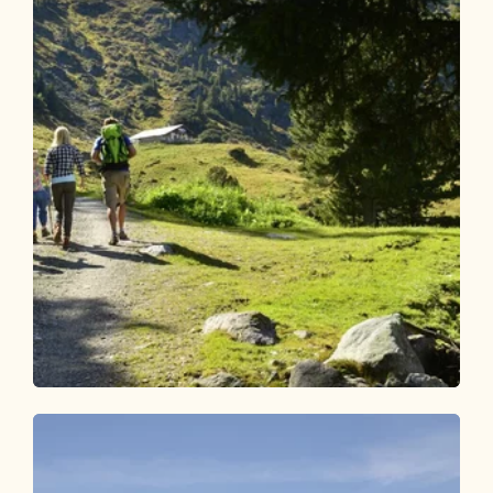
Wander- und Bergtour
Mittel
Almenwanderung Inneralpbach
(geführt)
Länge
8.72 km
Dauer
4:00 h
Höhenmeter
421 hm
421 hm