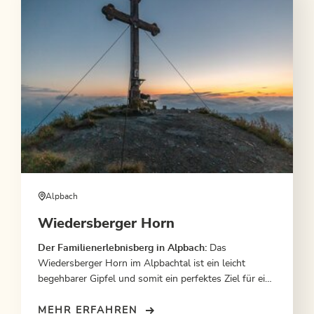
Alpbach
Wiedersberger Horn
Der Familienerlebnisberg in Alpbach:
Das
Wiedersberger Horn im Alpbachtal ist ein leicht
begehbarer Gipfel und somit ein perfektes Ziel für eine
Tour mit der ganzen Familie. Von der Bergstation der
Wiedersbergerhornbahn geht es in einer Stunde auf
MEHR ERFAHREN