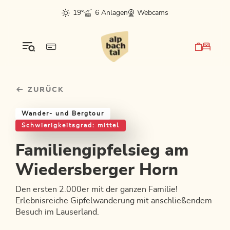
Table Of Content
Familiengipfelsieg am Wiedersberger Horn
Einkehrmöglichkeiten & Tipps
Weitere Tourentipps
sr.skip-to.main-content
sr.skip-to.table-of-contents
sr.skip-to.main-navigation
19°
6 Anlagen
Webcams
ZURÜCK
Wander- und Bergtour
Schwierigkeitsgrad: mittel
Familiengipfelsieg am
Wiedersberger Horn
Den ersten 2.000er mit der ganzen Familie!
Erlebnisreiche Gipfelwanderung mit anschließendem
Besuch im Lauserland.