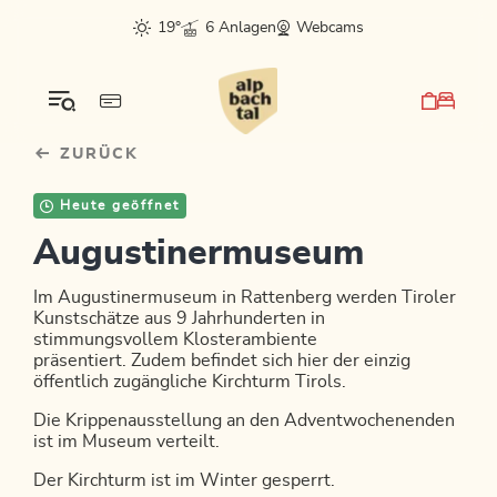
Table Of Content
sr.skip-to.main-content
sr.skip-to.table-of-contents
sr.skip-to.main-navigation
19°
6 Anlagen
Webcams
ZURÜCK
Heute geöffnet
Augustinermuseum
Im Augustinermuseum in Rattenberg werden Tiroler
Kunstschätze aus 9 Jahrhunderten in
stimmungsvollem Klosterambiente
präsentiert. Zudem befindet sich hier der einzig
öffentlich zugängliche Kirchturm Tirols.
Die Krippenausstellung an den Adventwochenenden
ist im Museum verteilt.
Der Kirchturm ist im Winter gesperrt.