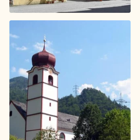
Wander- und Bergtour
Mittel
KulTour - Burgenweg Alpbachtal
Länge
10.17 km
Dauer
3:15 h
Höhenmeter
253 hm
253 hm