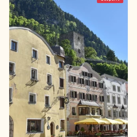
Länge
22.94 km
Dauer
0:49 h
Höhenmeter
56 hm
56 hm