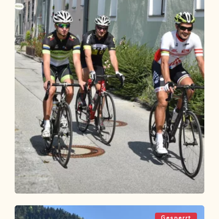
Radtour
Leicht
Inntal Radrunde (503)
Gesperrt