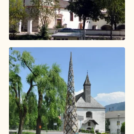
Themenweg
Leicht
KulTour - Wasserweg Kramsach
Länge
14.92 km
Dauer
2:30 h
Höhenmeter
175 hm
166 hm