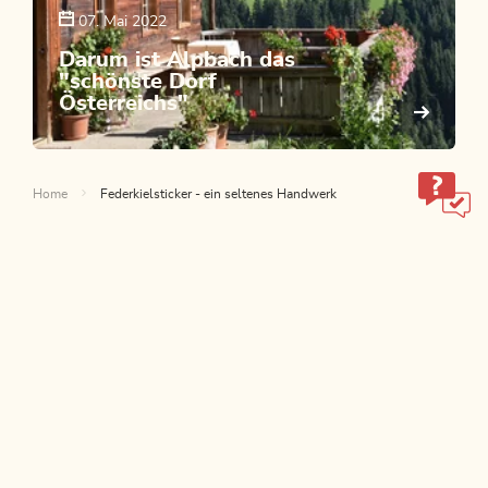
07. Mai 2022
Darum ist Alpbach das
"schönste Dorf
Österreichs"
Home
Federkielsticker - ein seltenes Handwerk
ALPBACHTAL
Das ist Tirol.
NEWSLETTER
Geheimtipps und Exklusive
Angebote!