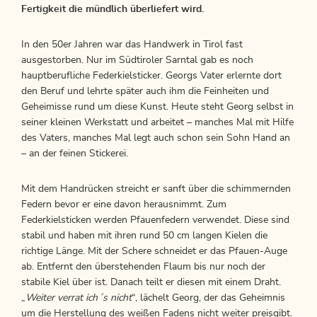
Fertigkeit die mündlich überliefert wird.
In den 50er Jahren war das Handwerk in Tirol fast
ausgestorben. Nur im Südtiroler Sarntal gab es noch
hauptberufliche Federkielsticker. Georgs Vater erlernte dort
den Beruf und lehrte später auch ihm die Feinheiten und
Geheimisse rund um diese Kunst. Heute steht Georg selbst in
seiner kleinen Werkstatt und arbeitet – manches Mal mit Hilfe
des Vaters, manches Mal legt auch schon sein Sohn Hand an
– an der feinen Stickerei.
Mit dem Handrücken streicht er sanft über die schimmernden
Federn bevor er eine davon herausnimmt. Zum
Federkielsticken werden Pfauenfedern verwendet. Diese sind
stabil und haben mit ihren rund 50 cm langen Kielen die
richtige Länge. Mit der Schere schneidet er das Pfauen-Auge
ab. Entfernt den überstehenden Flaum bis nur noch der
stabile Kiel über ist. Danach teilt er diesen mit einem Draht.
„
Weiter verrat ich´s nicht
“, lächelt Georg, der das Geheimnis
um die Herstellung des weißen Fadens nicht weiter preisgibt.